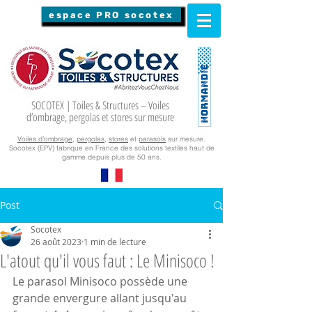
espace PRO socotex
SOCOTEX | Toiles & Structures – Voiles
d’ombrage, pergolas et stores sur mesure
Voiles d’ombrage
,
pergolas
,
stores
et
parasols
sur mesure.
Socotex (EPV) fabrique en France des solutions textiles haut de
gamme depuis plus de 50 ans.
Post
Socotex
26 août 2023
1 min de lecture
L'atout qu'il vous faut : Le Minisoco !
Le parasol Minisoco possède une 
grande envergure allant jusqu'au 