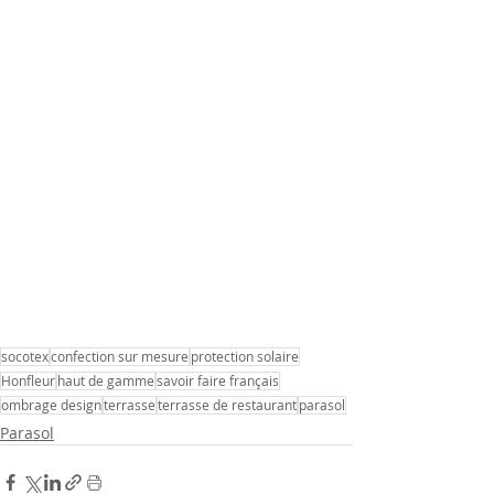
socotex
confection sur mesure
protection solaire
Honfleur
haut de gamme
savoir faire français
ombrage design
terrasse
terrasse de restaurant
parasol
Parasol