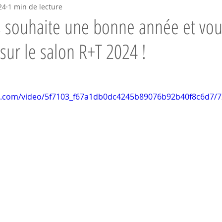
24
1 min de lecture
s souhaite une bonne année et vo
sur le salon R+T 2024 !
tic.com/video/5f7103_f67a1db0dc4245b89076b92b40f8c6d7/