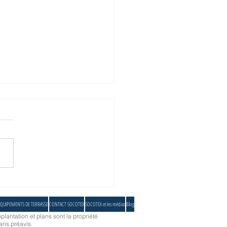
 entre à l'Elysée avec sa pergola
ile fabriquée en France
QUIPEMENTS DE TERRASSE
CONTACT SOCOTEX
SOCOTEX et les médias
Blog
plantation et plans sont la propriété
ans préavis.