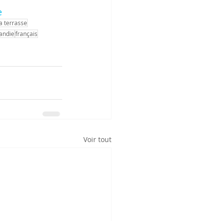
e
a terrasse
andie
français
Voir tout