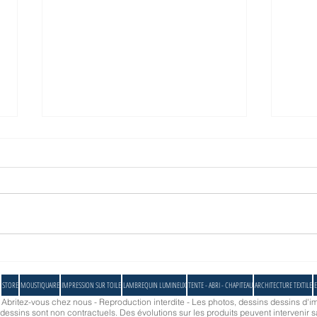
L'agrandissement de Socotex fait parler.
Socotex
Abrivo
STORE
MOUSTIQUAIRE
IMPRESSION SUR TOILE
LAMBREQUIN LUMINEUX
TENTE - ABRI - CHAPITEAU
ARCHITECTURE TEXTILE
E
- Abritez-vous chez nous - Reproduction interdite - Les photos, dessins dessins d'im
essins sont non contractuels. Des évolutions sur les produits peuvent intervenir s