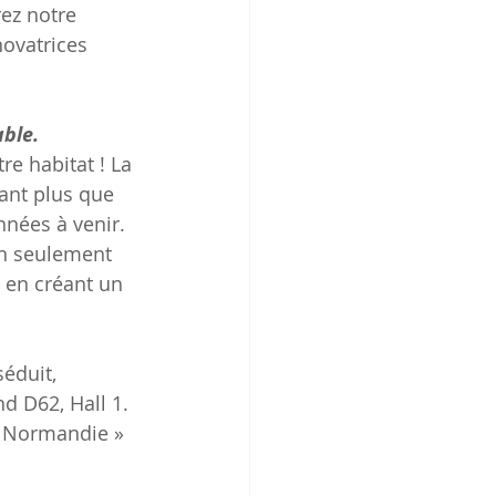
ez notre 
ovatrices 
able.
re habitat ! La 
ant plus que 
nnées à venir. 
on seulement 
t en créant un 
éduit, 
d D62, Hall 1. 
n Normandie » 