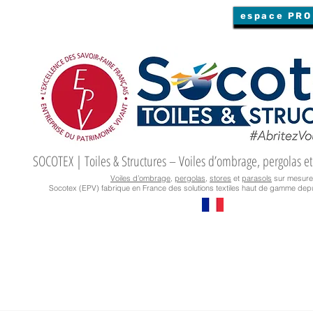
espace PRO
SOCOTEX | Toiles & Structures – Voiles d’ombrage, pergolas et
Voiles d’ombrage
,
pergolas
,
stores
et
parasols
sur mesure
Socotex (EPV) fabrique en France des solutions textiles haut de gamme depu