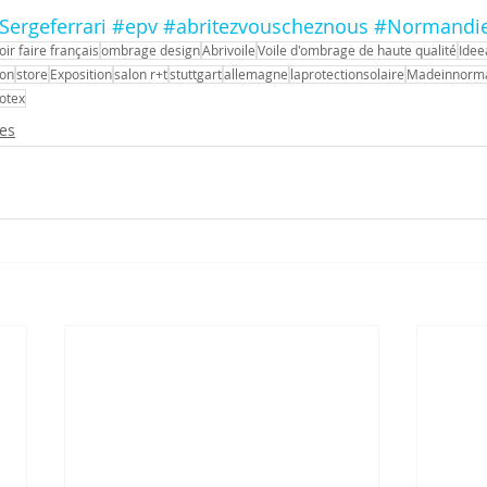
Sergeferrari
#epv
#abritezvouscheznous
#Normandi
oir faire français
ombrage design
Abrivoile
Voile d'ombrage de haute qualité
Idee
ion
store
Exposition
salon r+t
stuttgart
allemagne
laprotectionsolaire
Madeinnorm
otex
es