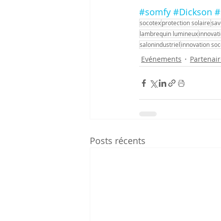
#somfy
#Dickson
#
socotex
protection solaire
sav
lambrequin lumineux
innovat
salonindustriel
innovation soc
Evénements
Partenair
Posts récents