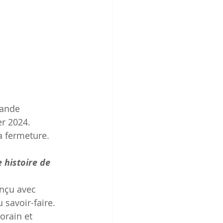
mande 
er 2024.
a fermeture.
 histoire de 
nçu avec 
 savoir-faire.
rain et 