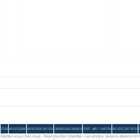
Abrivoile®
Coin dé
ABRIV
STORE
MOUSTIQUAIRE
IMPRESSION SUR TOILE
LAMBREQUIN LUMINEUX
TENTE - ABRI - CHAPITEAU
ARCHITECTURE TEXTILE
E
- Abritez-vous chez nous - Reproduction interdite - Les photos, dessins dessins d'im