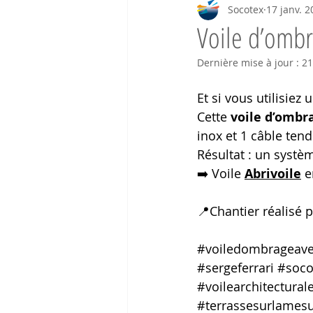
Socotex
17 janv. 2
Voile d’ombr
Dernière mise à jour :
21
Et si vous utilisiez
Cette 
voile d’ombr
inox et 1 câble tend
Résultat : un systèm
➡️ Voile 
Abrivoile
 e
📍Chantier réalisé p
#voiledombrageave
#sergeferrari
#soco
#voilearchitectural
#terrassesurlames