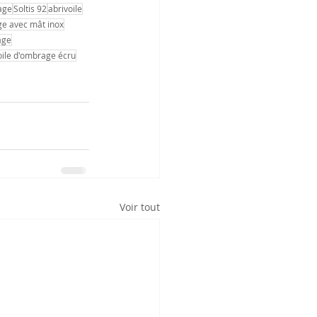
age
Soltis 92
abrivoile
age avec mât inox
age
oile d'ombrage écru
Voir tout