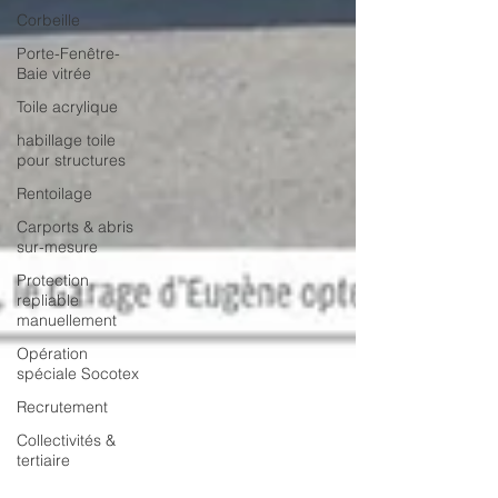
Corbeille
Porte-Fenêtre-
Baie vitrée
Toile acrylique
habillage toile
pour structures
Rentoilage
Carports & abris
sur-mesure
Protection
repliable
manuellement
Opération
spéciale Socotex
Recrutement
Collectivités &
tertiaire