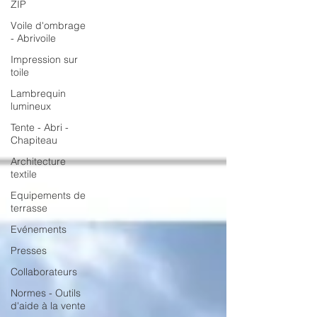
ZIP
Voile d'ombrage
- Abrivoile
Impression sur
toile
Lambrequin
lumineux
Tente - Abri -
Chapiteau
Architecture
textile
Equipements de
terrasse
Evénements
Presses
Collaborateurs
Normes - Outils
d'aide à la vente