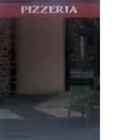
Les toiles en
extérieur
Protection solaire
avec TVA réduite
Offre spéciale
Engagement &
Écoresponsabilité
♻️
Partenariats &
Collaborations
Innovation &
Savoir-faire
Protection solaire
Protection
rétractable
motorisée
Toile Soltis
Installation sur
site atypique