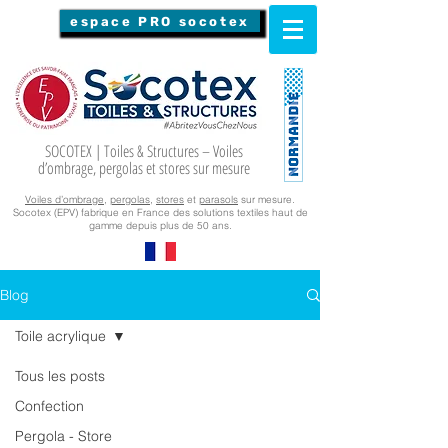
espace PRO socotex
SOCOTEX | Toiles & Structures – Voiles
d’ombrage, pergolas et stores sur mesure
Voiles d’ombrage
,
pergolas
,
stores
et
parasols
sur mesure.
Socotex (EPV) fabrique en France des solutions textiles haut de
gamme depuis plus de 50 ans.
Blog
Toile acrylique
Tous les posts
Confection
Pergola - Store