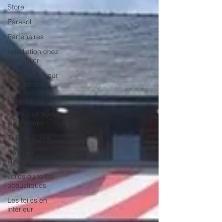
Store
Parasol
Partenaires
Installation chez
particulier
Installation pour
professionnel
Moustiquaires
Protection solaire
sur mesure
Toile Australia
Chantier
Historique
voiles ou toiles
acoustiques
Les toiles en
intérieur