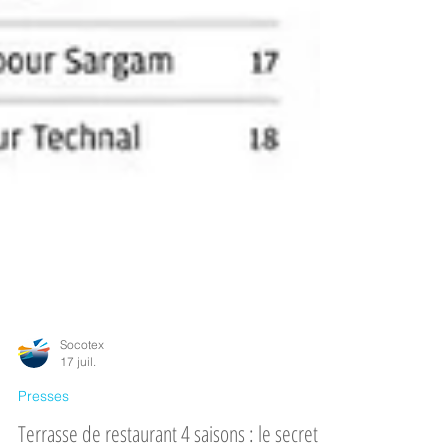
Socotex
17 juil.
Presses