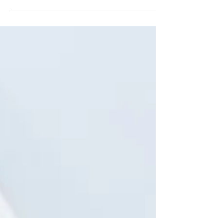
Entreprises du Patrimoine Vivant de Normandie,
s'unissent pour créer le Parasol de Cherbourg,
un produit haut de gamme 100 % français.