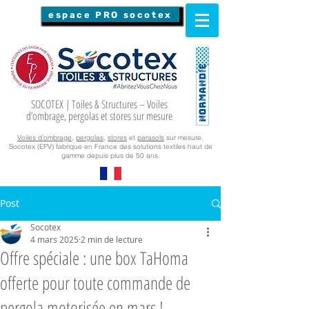
espace PRO socotex
SOCOTEX | Toiles & Structures – Voiles
d’ombrage, pergolas et stores sur mesure
Voiles d’ombrage
,
pergolas
,
stores
et
parasols
sur mesure.
Socotex (EPV) fabrique en France des solutions textiles haut de
gamme depuis plus de 50 ans.
Post
Socotex
4 mars 2025
2 min de lecture
Offre spéciale : une box TaHoma
offerte pour toute commande de
pergola motorisée en mars !