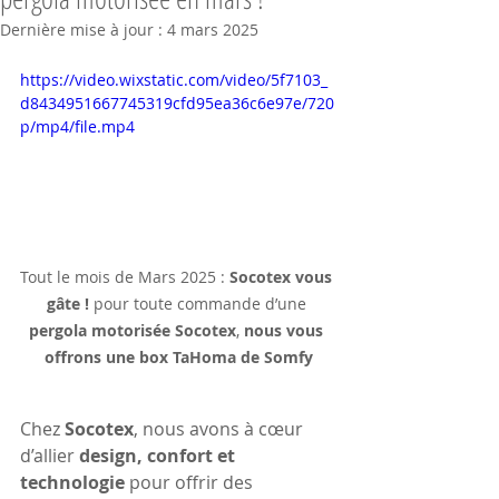
Dernière mise à jour :
4 mars 2025
https://video.wixstatic.com/video/5f7103_
d8434951667745319cfd95ea36c6e97e/720
p/mp4/file.mp4
Tout le mois de Mars 2025 : 
Socotex vous 
gâte !
 pour toute commande d’une 
pergola motorisée Socotex
, 
nous vous 
offrons une box TaHoma de Somfy
Chez 
Socotex
, nous avons à cœur 
d’allier 
design, confort et 
technologie
 pour offrir des 