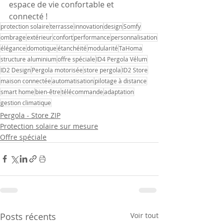
espace de vie confortable et 
connecté !
protection solaire
terrasse
innovation
design
Somfy
ombrage
extérieur
confort
performance
personnalisation
élégance
domotique
étanchéité
modularité
TaHoma
structure aluminium
offre spéciale
ID4 Pergola Vélum
ID2 Design
Pergola motorisée
store pergola
ID2 Store
maison connectée
automatisation
pilotage à distance
smart home
bien-être
télécommande
adaptation
gestion climatique
Pergola - Store ZIP
Protection solaire sur mesure
Offre spéciale
Posts récents
Voir tout