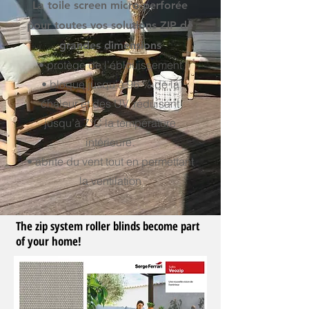
La toile screen micro-perforée
pour toutes vos solutions ZIP de
grandes dimensions
• protège de l’éblouissement
• bloque jusqu’à 96 % de la
chaleur et des UV, réduisant
jusqu’à 7°C la température
intérieure.
• abrite du vent tout en permettant
la ventilation
The zip system roller blinds become part
of your home!