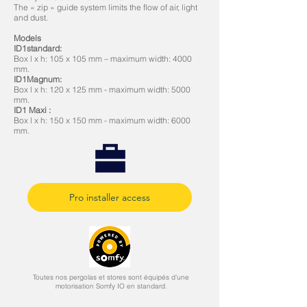
The « zip » guide system limits the flow of air, light
and dust.
Models
ID1standard:
Box l x h: 105 x 105 mm – maximum width: 4000
mm.
ID1Magnum:
Box l x h: 120 x 125 mm - maximum width: 5000
mm.
ID1 Maxi :
Box l x h: 150 x 150 mm - maximum width: 6000
mm.
Pro installer access
Toutes nos pergolas et stores sont équipés d’une
motorisation Somfy IO en standard.