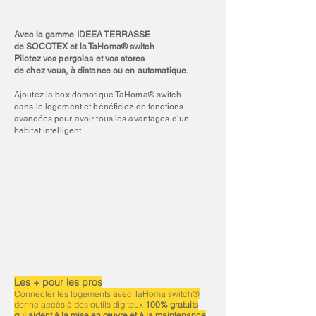
Avec la gamme IDEEA TERRASSE
de SOCOTEX et la TaHoma® switch
Pilotez vos pergolas et vos stores
de chez vous, à distance ou en automatique.
Ajoutez la box domotique TaHoma® switch
dans le logement et bénéficiez de fonctions
avancées pour avoir tous les avantages d’un
habitat intelligent.
Les + pour les pros
Connecter les logements avec TaHoma switch®
donne accès à des outils digitaux
100% gratuits
qui aident à la mise en œuvre et à la maintenance