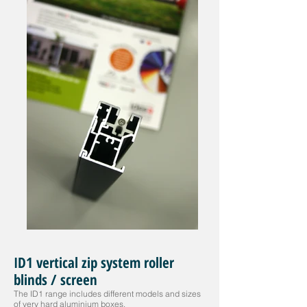
ID1 vertical zip system roller
blinds / screen
The ID1 range includes different models and sizes
of very hard aluminium boxes.