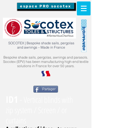
espace PRO socotex
SOCOTEX | Bespoke shade sails, pergolas
and awnings – Made in France
Bespoke shade sails, pergolas, awnings and parasols.
Socotex (EPV) has been manufacturing high-end textile
solutions in France for over 50 years.
Partager
ID1
-
Vertical blinds with
zip system / Screen / or
curtains